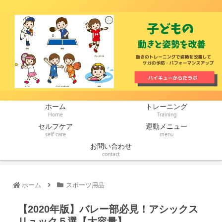
ホーム
トレーニング
Home
Training
セルフケア
運動メニュー
self care
menu
お問い合わせ
contact
ホーム
スポーツ用品
【2020年版】バレー部必見！アシックス
リュック５選【大容量】