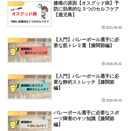
膝痛の原因【オスグッド病】予
セルフケア
防に効果的な３つのセルフケア
【鹿児島】
2021.05.09
【入門】バレーボール選手に必
トレーニング
要な筋トレ２選【膝関節編】
2020.05.22
【入門】バレーボール選手に必
ストレッチ
要な静的ストレッチ【膝関節
編】
2020.05.20
バレーボール選手に必要なスポ
スポーツ障害
ーツ障害のキソ知識【膝関節
編】