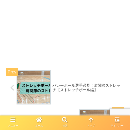
バレーボール選手必見！肩関節ストレッ
チ【ストレッチポール編】
【入門】バレーボール選手に必要な静的
メニュー
ホーム
検索
トップ
サイドバー
ストレッチ【股関節編】