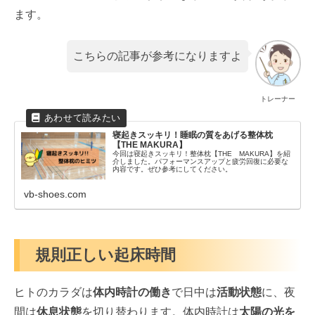
ます。
こちらの記事が参考になりますよ
トレーナー
寝起きスッキリ！睡眠の質をあげる整体枕
【THE MAKURA】
今回は寝起きスッキリ！整体枕【THE MAKURA】を紹
介しました。パフォーマンスアップと疲労回復に必要な
内容です。ぜひ参考にしてください。
vb-shoes.com
規則正しい起床時間
ヒトのカラダは
体内時計の働き
で日中は
活動状態
に、夜
間は
休息状態
を切り替わります。体内時計は
太陽の光を