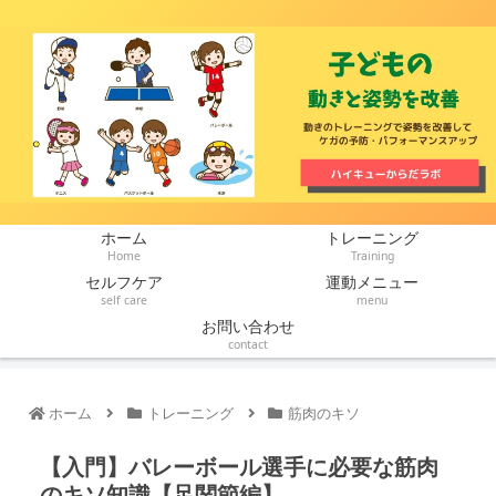
ホーム
トレーニング
Home
Training
セルフケア
運動メニュー
self care
menu
お問い合わせ
contact
ホーム
トレーニング
筋肉のキソ
【入門】バレーボール選手に必要な筋肉
のキソ知識【足関節編】